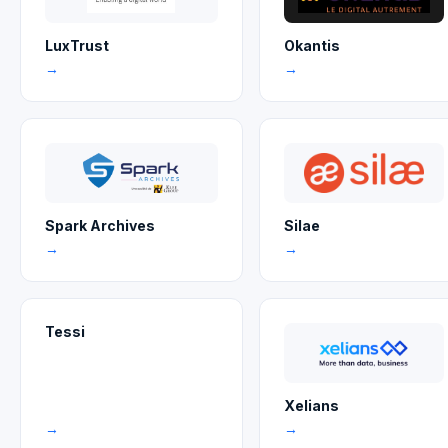
LuxTrust
Okantis
→
→
Spark Archives
Silae
→
→
Tessi
Xelians
→
→