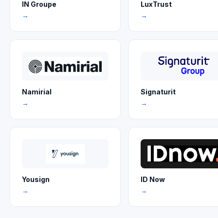
IN Groupe
LuxTrust
→
→
Namirial
Signaturit
→
→
Yousign
ID Now
→
→